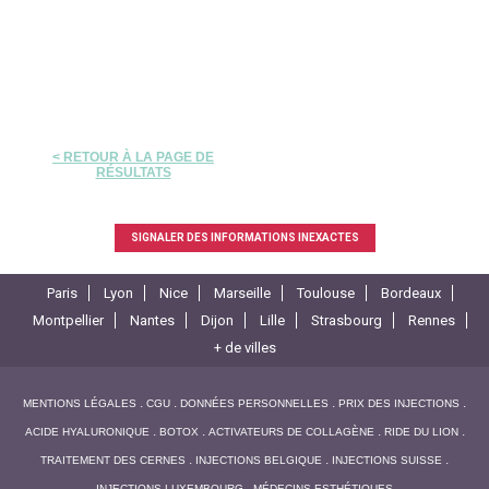
< RETOUR À LA PAGE DE
RÉSULTATS
SIGNALER DES INFORMATIONS INEXACTES
Paris
Lyon
Nice
Marseille
Toulouse
Bordeaux
Montpellier
Nantes
Dijon
Lille
Strasbourg
Rennes
+ de villes
MENTIONS LÉGALES
CGU
DONNÉES PERSONNELLES
PRIX DES INJECTIONS
ACIDE HYALURONIQUE
BOTOX
ACTIVATEURS DE COLLAGÈNE
RIDE DU LION
TRAITEMENT DES CERNES
INJECTIONS BELGIQUE
INJECTIONS SUISSE
INJECTIONS LUXEMBOURG
MÉDECINS ESTHÉTIQUES