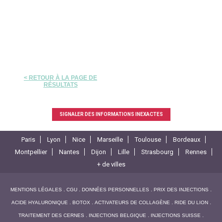
< RETOUR À LA PAGE DE
RÉSULTATS
SIGNALER DES INFORMATIONS INEXACTES
Paris
Lyon
Nice
Marseille
Toulouse
Bordeaux
Montpellier
Nantes
Dijon
Lille
Strasbourg
Rennes
+ de villes
MENTIONS LÉGALES
CGU
DONNÉES PERSONNELLES
PRIX DES INJECTIONS
ACIDE HYALURONIQUE
BOTOX
ACTIVATEURS DE COLLAGÈNE
RIDE DU LION
TRAITEMENT DES CERNES
INJECTIONS BELGIQUE
INJECTIONS SUISSE