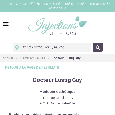
Le site français N°1 de mise en relation entre patients et médecins de
l’esthétique
Accueil
Dambach-la-Ville
Docteur Lustig Guy
< RETOUR À LA PAGE DE RÉSULTATS
Docteur Lustig Guy
Médecin esthétique
4 square Camille Orry
67650 Dambach-la-Ville
Produits anti-rides injectables proposés :