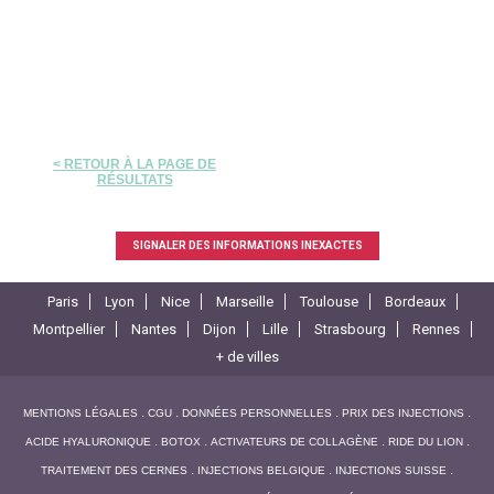
< RETOUR À LA PAGE DE
RÉSULTATS
SIGNALER DES INFORMATIONS INEXACTES
Paris
Lyon
Nice
Marseille
Toulouse
Bordeaux
Montpellier
Nantes
Dijon
Lille
Strasbourg
Rennes
+ de villes
MENTIONS LÉGALES
CGU
DONNÉES PERSONNELLES
PRIX DES INJECTIONS
ACIDE HYALURONIQUE
BOTOX
ACTIVATEURS DE COLLAGÈNE
RIDE DU LION
TRAITEMENT DES CERNES
INJECTIONS BELGIQUE
INJECTIONS SUISSE