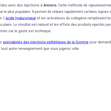
rides avec des injections à
Amiens
.
Cette méthode de rajeunissement
e le plus populaire. Il permet de réduire rapidement certains signes 
. L'
acide hyaluronique
et les activateurs du collagène remplissent les
culaire. Le résultat est naturel et les effets des produits injectés p
rmés car le geste est technique.
es
spécialistes des injections esthétiques de la Somme
pour demander
u tout autre renseignement que vous jugerez utile.