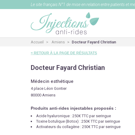
Le site français N°1 de mise en relation entre patients et m
Accueil
Amiens
Docteur Fayard Christian
< RETOUR À LA PAGE DE RÉSULTATS
Docteur Fayard Christian
Médecin esthétique
4 place Léon Gontier
80000 Amiens
Produits anti-rides injectables proposés :
Acide hyaluronique : 250€ TTC par seringue
Toxine botulique (Botox) : 250€ TTC par seringue
Activateurs du collagène : 250€ TTC par seringue