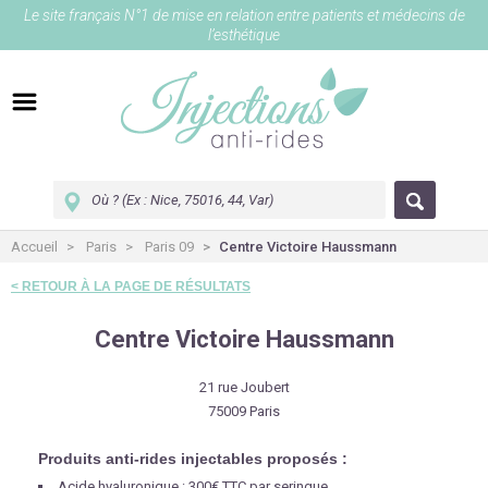
Le site français N°1 de mise en relation entre patients et médecins de
l’esthétique
Accueil
Paris
Paris 09
Centre Victoire Haussmann
< RETOUR À LA PAGE DE RÉSULTATS
Centre Victoire Haussmann
21 rue Joubert
75009 Paris
Produits anti-rides injectables proposés :
Acide hyaluronique : 300€ TTC par seringue