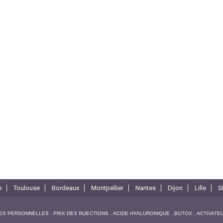
e
Toulouse
Bordeaux
Montpellier
Nantes
Dijon
Lille
S
ES PERSONNELLES
PRIX DES INJECTIONS
ACIDE HYALURONIQUE
BOTOX
ACTIVATE