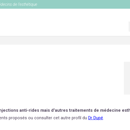
édecins de l’esthétique
njections anti-rides mais d'autres traitements de médecine esth
ents proposés ou consulter cet autre profil du
Dr Dupé
.